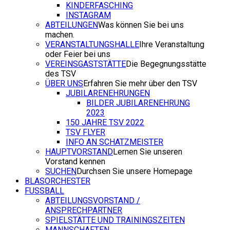
KINDERFASCHING
INSTAGRAM
ABTEILUNGEN
Was können Sie bei uns
machen.
VERANSTALTUNGSHALLE
Ihre Veranstaltung
oder Feier bei uns
VEREINSGASTSTÄTTE
Die Begegnungsstätte
des TSV
ÜBER UNS
Erfahren Sie mehr über den TSV
JUBILARENEHRUNGEN
BILDER JUBILARENEHRUNG
2023
150 JAHRE TSV 2022
TSV FLYER
INFO AN SCHATZMEISTER
HAUPTVORSTAND
Lernen Sie unseren
Vorstand kennen
SUCHEN
Durchsen Sie unsere Homepage
BLASORCHESTER
FUSSBALL
ABTEILUNGSVORSTAND /
ANSPRECHPARTNER
SPIELSTÄTTE UND TRAININGSZEITEN
MANNSCHAFTEN