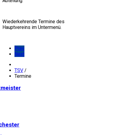
Abteilung.
Wiederkehrende Termine des
Hauptvereins im Untermenü.
Prev
Next
TSV
/
Termine
zmeister
chester