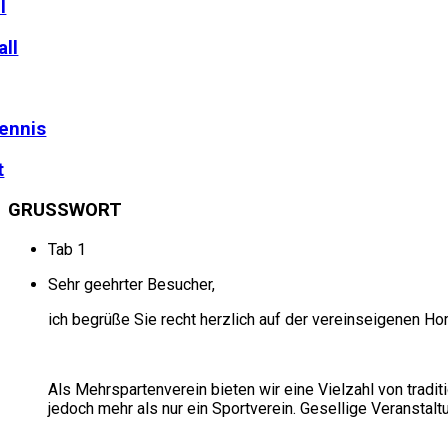
l
ll
ennis
t
GRUSSWORT
Tab 1
Sehr geehrter Besucher,
ich begrüße Sie recht herzlich auf der vereinseigenen 
Als Mehrspartenverein bieten wir eine Vielzahl von tradi
jedoch mehr als nur ein Sportverein. Gesellige Veranstal