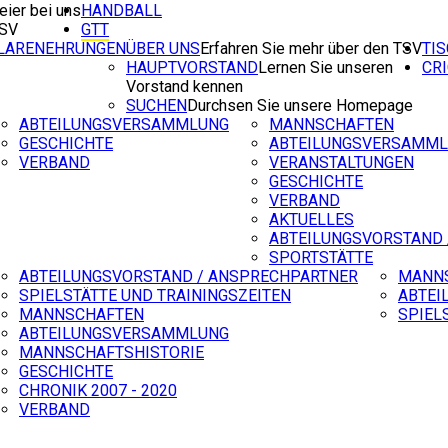
eier bei uns
HANDBALL
TSV
GTT
ILARENEHRUNGEN
ÜBER UNS
Erfahren Sie mehr über den TSV
TI
HAUPTVORSTAND
Lernen Sie unseren
CR
Vorstand kennen
SUCHEN
Durchsen Sie unsere Homepage
ABTEILUNGSVERSAMMLUNG
MANNSCHAFTEN
GESCHICHTE
ABTEILUNGSVERSAMM
VERBAND
VERANSTALTUNGEN
GESCHICHTE
VERBAND
AKTUELLES
ABTEILUNGSVORSTAND 
SPORTSTÄTTE
ABTEILUNGSVORSTAND / ANSPRECHPARTNER
MANN
SPIELSTÄTTE UND TRAININGSZEITEN
ABTEI
MANNSCHAFTEN
SPIEL
ABTEILUNGSVERSAMMLUNG
MANNSCHAFTSHISTORIE
GESCHICHTE
CHRONIK 2007 - 2020
VERBAND