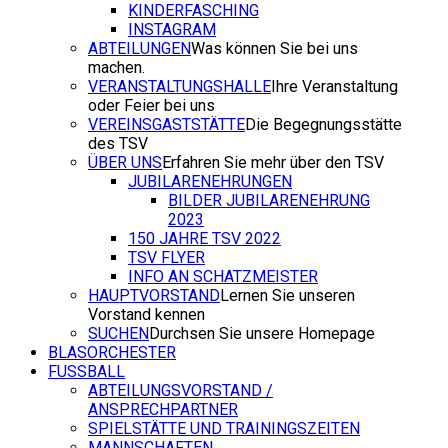
KINDERFASCHING
INSTAGRAM
ABTEILUNGEN
Was können Sie bei uns
machen.
VERANSTALTUNGSHALLE
Ihre Veranstaltung
oder Feier bei uns
VEREINSGASTSTÄTTE
Die Begegnungsstätte
des TSV
ÜBER UNS
Erfahren Sie mehr über den TSV
JUBILARENEHRUNGEN
BILDER JUBILARENEHRUNG
2023
150 JAHRE TSV 2022
TSV FLYER
INFO AN SCHATZMEISTER
HAUPTVORSTAND
Lernen Sie unseren
Vorstand kennen
SUCHEN
Durchsen Sie unsere Homepage
BLASORCHESTER
FUSSBALL
ABTEILUNGSVORSTAND /
ANSPRECHPARTNER
SPIELSTÄTTE UND TRAININGSZEITEN
MANNSCHAFTEN