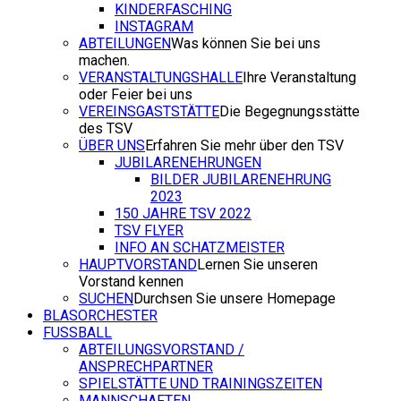
KINDERFASCHING
INSTAGRAM
ABTEILUNGEN
Was können Sie bei uns
machen.
VERANSTALTUNGSHALLE
Ihre Veranstaltung
oder Feier bei uns
VEREINSGASTSTÄTTE
Die Begegnungsstätte
des TSV
ÜBER UNS
Erfahren Sie mehr über den TSV
JUBILARENEHRUNGEN
BILDER JUBILARENEHRUNG
2023
150 JAHRE TSV 2022
TSV FLYER
INFO AN SCHATZMEISTER
HAUPTVORSTAND
Lernen Sie unseren
Vorstand kennen
SUCHEN
Durchsen Sie unsere Homepage
BLASORCHESTER
FUSSBALL
ABTEILUNGSVORSTAND /
ANSPRECHPARTNER
SPIELSTÄTTE UND TRAININGSZEITEN
MANNSCHAFTEN