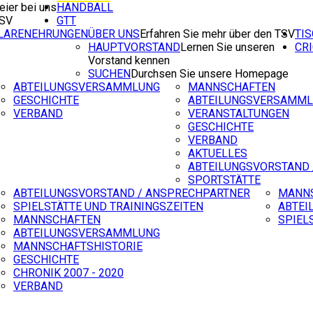
eier bei uns
HANDBALL
TSV
GTT
ILARENEHRUNGEN
ÜBER UNS
Erfahren Sie mehr über den TSV
TI
HAUPTVORSTAND
Lernen Sie unseren
CR
Vorstand kennen
SUCHEN
Durchsen Sie unsere Homepage
ABTEILUNGSVERSAMMLUNG
MANNSCHAFTEN
GESCHICHTE
ABTEILUNGSVERSAMM
VERBAND
VERANSTALTUNGEN
GESCHICHTE
VERBAND
AKTUELLES
ABTEILUNGSVORSTAND 
SPORTSTÄTTE
ABTEILUNGSVORSTAND / ANSPRECHPARTNER
MANN
SPIELSTÄTTE UND TRAININGSZEITEN
ABTEI
MANNSCHAFTEN
SPIEL
ABTEILUNGSVERSAMMLUNG
MANNSCHAFTSHISTORIE
GESCHICHTE
CHRONIK 2007 - 2020
VERBAND